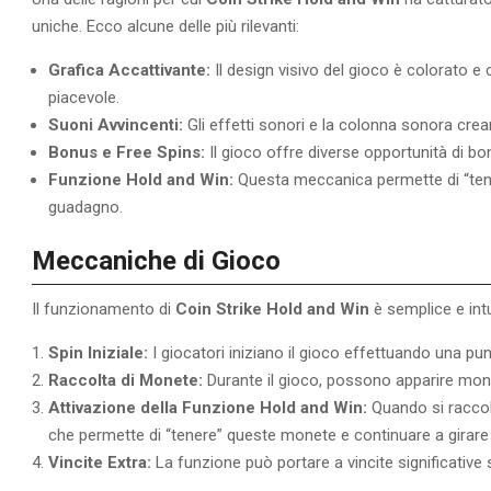
uniche. Ecco alcune delle più rilevanti:
Grafica Accattivante:
Il design visivo del gioco è colorato e
piacevole.
Suoni Avvincenti:
Gli effetti sonori e la colonna sonora cr
Bonus e Free Spins:
Il gioco offre diverse opportunità di bonu
Funzione Hold and Win:
Questa meccanica permette di “tenere
guadagno.
Meccaniche di Gioco
Il funzionamento di
Coin Strike Hold and Win
è semplice e int
Spin Iniziale:
I giocatori iniziano il gioco effettuando una punta
Raccolta di Monete:
Durante il gioco, possono apparire mon
Attivazione della Funzione Hold and Win:
Quando si raccol
che permette di “tenere” queste monete e continuare a girare i 
Vincite Extra:
La funzione può portare a vincite significativ