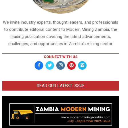
We invite industry experts, thought leaders, and professionals
to contribute editorial content to Modern Mining Zambia, the
leading publication covering the latest advancements,
challenges, and opportunities in Zambia’s mining sector.
CONNECT WITH US
READ OUR LATEST ISSUE