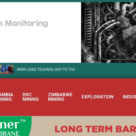
WEIR USES TECHNOLOGY TO TURN SUSTAINABLE MINING INTO REALITY
AMBIA
DRC
ZIMBABWE
EXPLORATION
INDU
INING
MINING
MINING