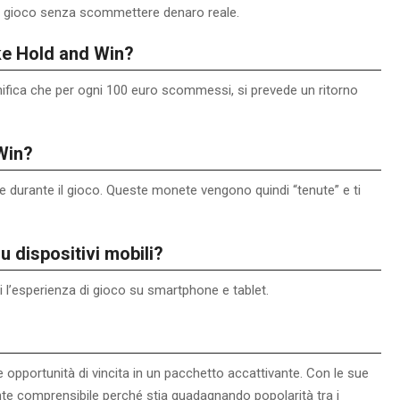
il gioco senza scommettere denaro reale.
ike Hold and Win?
ignifica che per ogni 100 euro scommessi, si prevede un ritorno
Win?
 durante il gioco. Queste monete vengono quindi “tenute” e ti
u dispositivi mobili?
rti l’esperienza di gioco su smartphone e tablet.
 opportunità di vincita in un pacchetto accattivante. Con le sue
ente comprensibile perché stia guadagnando popolarità tra i