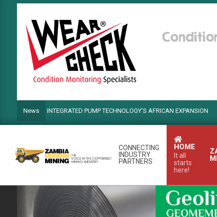
Skip
to
content
OWER INTEGRATED PUMP TECHNOLOGY’S AFRICAN EXPANSION
News
HOME
CONNECTING
Z
INDUSTRY
It all
M
PARTNERS
starts
here!