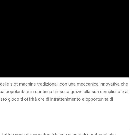
elle slot machine tradizionali con una meccanica innovativa che
a popolarità è in continua crescita grazie alla sua semplicità e al
sto gioco ti offrirà ore di intrattenimento e opportunità di
l’attenzione dei giocatori è la sua varietà di caratteristiche