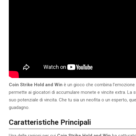
Coin Strike Hold and Win
è un gioco che combina l’emozione d
permette ai giocatori di accumulare monete e vincite extra. La su
suo potenziale di vincita. Che tu sia un neofita o un esperto, que
guadagno.
Caratteristiche Principali
Una delle ragioni per cui
Coin Strike Hold and Win
ha catturato 