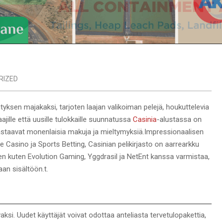
RIZED
ksen majakaksi, tarjoten laajan valikoiman pelejä, houkuttelevia
ajille että uusille tulokkaille suunnatussa
Casinia
-alustassa on
astaavat monenlaisia makuja ja mieltymyksiä.Impressionaalisen
e Casino ja Sports Betting, Casinian pelikirjasto on aarrearkku
en kuten Evolution Gaming, Yggdrasil ja NetEnt kanssa varmistaa,
an sisältöön.t.
ksi. Uudet käyttäjät voivat odottaa anteliasta tervetulopakettia,