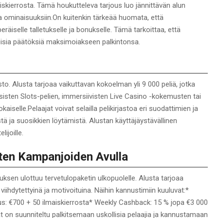
skierrosta. Tämä houkutteleva tarjous luo jännittävän alun
 ja ominaisuuksiin.On kuitenkin tärkeää huomata, että
räiselle talletukselle ja bonukselle. Tämä tarkoittaa, että
etoisia päätöksiä maksimoiakseen palkintonsa.
sto. Alusta tarjoaa vaikuttavan kokoelman yli 9 000 peliä, jotka
ssisten Slots-pelien, immersiivisten Live Casino -kokemusten tai
aiselle.Pelaajat voivat selailla pelikirjastoa eri suodattimien ja
tä ja suosikkien löytämistä. Alustan käyttäjäystävällinen
lijoille.
en Kampanjoiden Avulla
n ulottuu tervetulopaketin ulkopuolelle. Alusta tarjoaa
 viihdytettyinä ja motivoituina. Näihin kannustimiin kuuluvat:*
s: €700 + 50 ilmaiskierrosta* Weekly Cashback: 15 % jopa €3 000
 on suunniteltu palkitsemaan uskollisia pelaajia ja kannustamaan