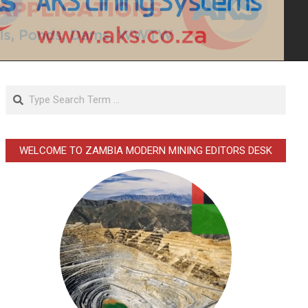
Search
WELCOME TO ZAMBIA MODERN MINING EDITORS DESK