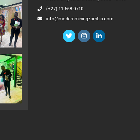
(+27) 11 568 0710
info@modernminingzambia.com