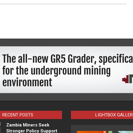
RECENT POSTS
LIGHTBOX GALLER
Zambia Miners Seek
Stronger Policy Support